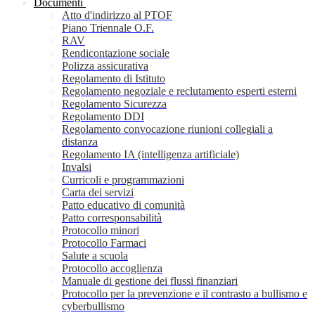
Documenti
Atto d'indirizzo al PTOF
Piano Triennale O.F.
RAV
Rendicontazione sociale
Polizza assicurativa
Regolamento di Istituto
Regolamento negoziale e reclutamento esperti esterni
Regolamento Sicurezza
Regolamento DDI
Regolamento convocazione riunioni collegiali a
distanza
Regolamento IA (intelligenza artificiale)
Invalsi
Curricoli e programmazioni
Carta dei servizi
Patto educativo di comunità
Patto corresponsabilità
Protocollo minori
Protocollo Farmaci
Salute a scuola
Protocollo accoglienza
Manuale di gestione dei flussi finanziari
Protocollo per la prevenzione e il contrasto a bullismo e
cyberbullismo