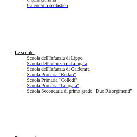
Calendario scolastico
Le scuole
Scuola dell'Infanzia di Lippo
Scuola dell'Infanzia di Longara
Scuola dell'Infanzia di Calderara
Scuola Primaria "Rodari"
Scuola Primaria "Collodi"
Scuola Primaria "Longara"
Scuola Secondaria di primo grado "Due Risorgimenti"