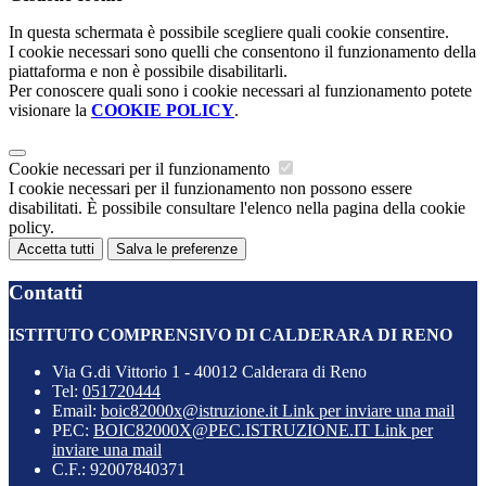
In questa schermata è possibile scegliere quali cookie consentire.
I cookie necessari sono quelli che consentono il funzionamento della
piattaforma e non è possibile disabilitarli.
Per conoscere quali sono i cookie necessari al funzionamento potete
visionare la
COOKIE POLICY
.
Cookie necessari per il funzionamento
I cookie necessari per il funzionamento non possono essere
disabilitati. È possibile consultare l'elenco nella pagina della cookie
policy.
Accetta tutti
Salva le preferenze
Contatti
ISTITUTO COMPRENSIVO DI CALDERARA DI RENO
Via G.di Vittorio 1 - 40012 Calderara di Reno
Tel:
051720444
Email:
boic82000x@istruzione.it
Link per inviare una mail
PEC:
BOIC82000X@PEC.ISTRUZIONE.IT
Link per
inviare una mail
C.F.: 92007840371