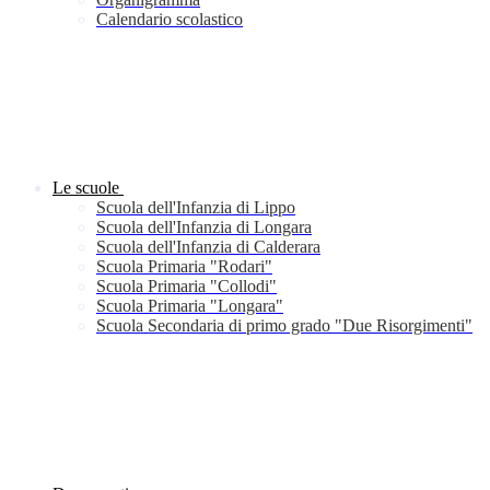
Calendario scolastico
Le scuole
Scuola dell'Infanzia di Lippo
Scuola dell'Infanzia di Longara
Scuola dell'Infanzia di Calderara
Scuola Primaria "Rodari"
Scuola Primaria "Collodi"
Scuola Primaria "Longara"
Scuola Secondaria di primo grado "Due Risorgimenti"