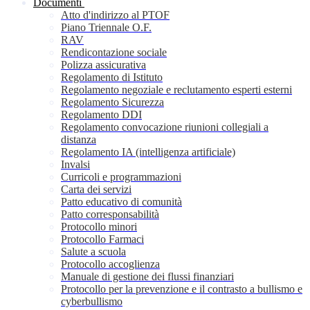
Documenti
Atto d'indirizzo al PTOF
Piano Triennale O.F.
RAV
Rendicontazione sociale
Polizza assicurativa
Regolamento di Istituto
Regolamento negoziale e reclutamento esperti esterni
Regolamento Sicurezza
Regolamento DDI
Regolamento convocazione riunioni collegiali a
distanza
Regolamento IA (intelligenza artificiale)
Invalsi
Curricoli e programmazioni
Carta dei servizi
Patto educativo di comunità
Patto corresponsabilità
Protocollo minori
Protocollo Farmaci
Salute a scuola
Protocollo accoglienza
Manuale di gestione dei flussi finanziari
Protocollo per la prevenzione e il contrasto a bullismo e
cyberbullismo