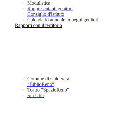
Modulistica
Rappresentanti genitori
Consiglio d'Istituto
Calendario annuale impegni genitori
Rapporti con il territorio
Comune di Calderara
"BiblioReno"
Teatro "SpazioReno"
Siti Utili