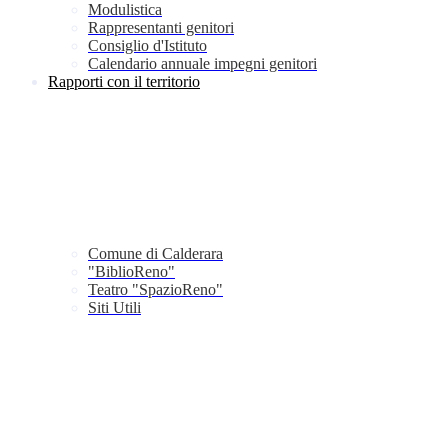
Modulistica
Rappresentanti genitori
Consiglio d'Istituto
Calendario annuale impegni genitori
Rapporti con il territorio
Comune di Calderara
"BiblioReno"
Teatro "SpazioReno"
Siti Utili