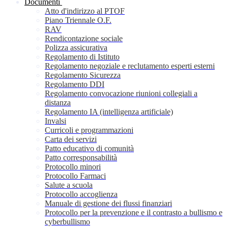
Documenti
Atto d'indirizzo al PTOF
Piano Triennale O.F.
RAV
Rendicontazione sociale
Polizza assicurativa
Regolamento di Istituto
Regolamento negoziale e reclutamento esperti esterni
Regolamento Sicurezza
Regolamento DDI
Regolamento convocazione riunioni collegiali a
distanza
Regolamento IA (intelligenza artificiale)
Invalsi
Curricoli e programmazioni
Carta dei servizi
Patto educativo di comunità
Patto corresponsabilità
Protocollo minori
Protocollo Farmaci
Salute a scuola
Protocollo accoglienza
Manuale di gestione dei flussi finanziari
Protocollo per la prevenzione e il contrasto a bullismo e
cyberbullismo