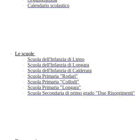
Calendario scolastico
Le scuole
Scuola dell'Infanzia di Lippo
Scuola dell'Infanzia di Longara
Scuola dell'Infanzia di Calderara
Scuola Primaria "Rodari"
Scuola Primaria "Collodi"
Scuola Primaria "Longara"
Scuola Secondaria di primo grado "Due Risorgimenti"