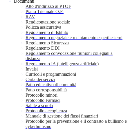
Documenti
Atto d'indirizzo al PTOF
Piano Triennale O.F.
RAV
Rendicontazione sociale
Polizza assicurativa
Regolamento di Istituto
Regolamento negoziale e reclutamento esperti esterni
Regolamento Sicurezza
Regolamento DDI
Regolamento convocazione riunioni collegiali a
distanza
Regolamento IA (intelligenza artificiale)
Invalsi
Curricoli e programmazioni
Carta dei servizi
Patto educativo di comunità
Patto corresponsabilità
Protocollo minori
Protocollo Farmaci
Salute a scuola
Protocollo accoglienza
Manuale di gestione dei flussi finanziari
Protocollo per la prevenzione e il contrasto a bullismo e
cyberbullismo