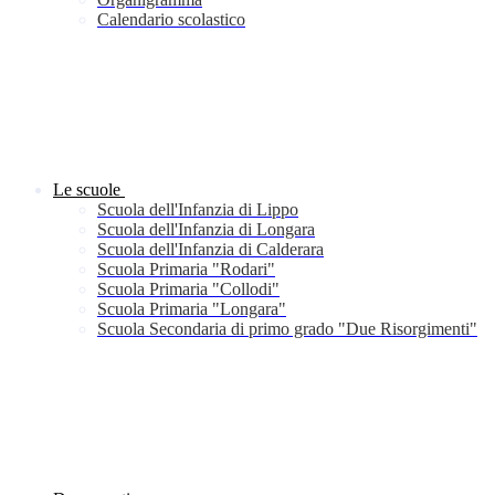
Calendario scolastico
Le scuole
Scuola dell'Infanzia di Lippo
Scuola dell'Infanzia di Longara
Scuola dell'Infanzia di Calderara
Scuola Primaria "Rodari"
Scuola Primaria "Collodi"
Scuola Primaria "Longara"
Scuola Secondaria di primo grado "Due Risorgimenti"