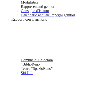
Modulistica
Rappresentanti genitori
Consiglio d'Istituto
Calendario annuale impegni genitori
Rapporti con il territorio
Comune di Calderara
"BiblioReno"
Teatro "SpazioReno"
Siti Utili