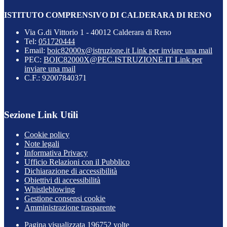
ISTITUTO COMPRENSIVO DI CALDERARA DI RENO
Via G.di Vittorio 1 - 40012 Calderara di Reno
Tel:
051720444
Email:
boic82000x@istruzione.it
Link per inviare una mail
PEC:
BOIC82000X@PEC.ISTRUZIONE.IT
Link per
inviare una mail
C.F.: 92007840371
Sezione Link Utili
Cookie policy
Note legali
Informativa Privacy
Ufficio Relazioni con il Pubblico
Dichiarazione di accessibilità
Obiettivi di accessibilità
Whistleblowing
Gestione consensi cookie
Amministrazione trasparente
Pagina visualizzata
196752
volte