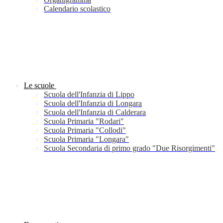
Calendario scolastico
Le scuole
Scuola dell'Infanzia di Lippo
Scuola dell'Infanzia di Longara
Scuola dell'Infanzia di Calderara
Scuola Primaria "Rodari"
Scuola Primaria "Collodi"
Scuola Primaria "Longara"
Scuola Secondaria di primo grado "Due Risorgimenti"