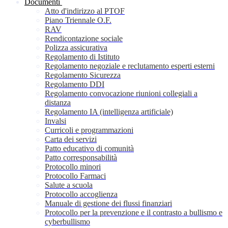
Documenti
Atto d'indirizzo al PTOF
Piano Triennale O.F.
RAV
Rendicontazione sociale
Polizza assicurativa
Regolamento di Istituto
Regolamento negoziale e reclutamento esperti esterni
Regolamento Sicurezza
Regolamento DDI
Regolamento convocazione riunioni collegiali a
distanza
Regolamento IA (intelligenza artificiale)
Invalsi
Curricoli e programmazioni
Carta dei servizi
Patto educativo di comunità
Patto corresponsabilità
Protocollo minori
Protocollo Farmaci
Salute a scuola
Protocollo accoglienza
Manuale di gestione dei flussi finanziari
Protocollo per la prevenzione e il contrasto a bullismo e
cyberbullismo