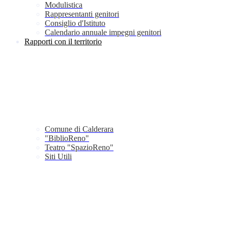
Modulistica
Rappresentanti genitori
Consiglio d'Istituto
Calendario annuale impegni genitori
Rapporti con il territorio
Comune di Calderara
"BiblioReno"
Teatro "SpazioReno"
Siti Utili