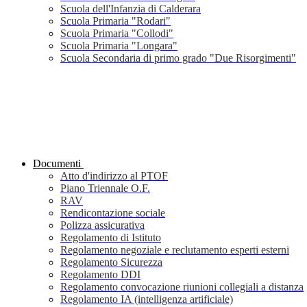
Scuola dell'Infanzia di Calderara
Scuola Primaria "Rodari"
Scuola Primaria "Collodi"
Scuola Primaria "Longara"
Scuola Secondaria di primo grado "Due Risorgimenti"
Documenti
Atto d'indirizzo al PTOF
Piano Triennale O.F.
RAV
Rendicontazione sociale
Polizza assicurativa
Regolamento di Istituto
Regolamento negoziale e reclutamento esperti esterni
Regolamento Sicurezza
Regolamento DDI
Regolamento convocazione riunioni collegiali a distanza
Regolamento IA (intelligenza artificiale)