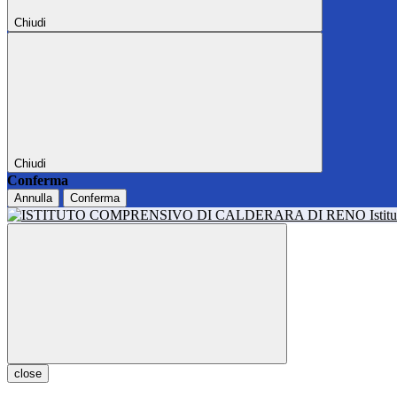
Chiudi
Chiudi
Conferma
Annulla
Conferma
Isti
close