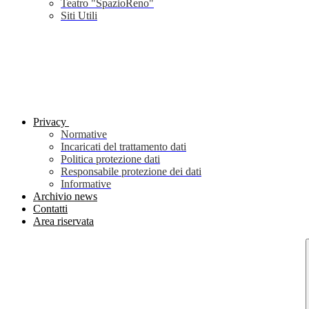
Teatro "SpazioReno"
Siti Utili
Privacy
Normative
Incaricati del trattamento dati
Politica protezione dati
Responsabile protezione dei dati
Informative
Archivio news
Contatti
Area riservata