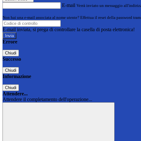
E-mail
Verrà inviato un messaggio all'indirizz
Non hai una e-mail associata al nome utente? Effettua il reset della password tram
E-mail inviata, si prega di controllare la casella di posta elettronica!
Errore
Chiudi
Successo
Chiudi
Informazione
Chiudi
Attendere...
Attendere il completamento dell'operazione...