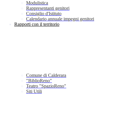
Modulistica
Rappresentanti genitori
Consiglio d'Istituto
Calendario annuale impegni genitori
Rapporti con il territorio
Comune di Calderara
"BiblioReno"
Teatro "SpazioReno"
Siti Utili