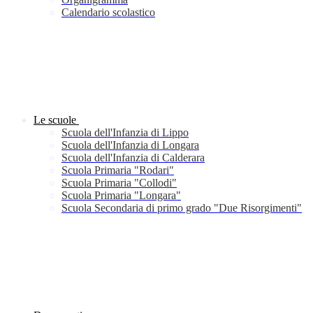
Calendario scolastico
Le scuole
Scuola dell'Infanzia di Lippo
Scuola dell'Infanzia di Longara
Scuola dell'Infanzia di Calderara
Scuola Primaria "Rodari"
Scuola Primaria "Collodi"
Scuola Primaria "Longara"
Scuola Secondaria di primo grado "Due Risorgimenti"