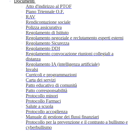
Documenti
Atto d'indirizzo al PTOF
Piano Triennale O.F.
RAV
Rendicontazione sociale
Polizza assicurativa
Regolamento di Istituto
Regolamento negoziale e reclutamento esperti esterni
Regolamento Sicurezza
Regolamento DDI
Regolamento convocazione riunioni collegiali a
distanza
Regolamento IA (intelligenza artificiale)
Invalsi
Curricoli e programmazioni
Carta dei servizi
Patto educativo di comunità
Patto corresponsabilità
Protocollo minori
Protocollo Farmaci
Salute a scuola
Protocollo accoglienza
Manuale di gestione dei flussi finanziari
Protocollo per la prevenzione e il contrasto a bullismo e
cyberbullismo