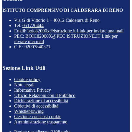
ISTITUTO COMPRENSIVO DI CALDERARA DI RENO
Via G.di Vittorio 1 - 40012 Calderara di Reno
Tel:
051720444
Email:
boic82000x@istruzione.it
Link per inviare una mail
PEC:
BOIC82000X@PEC.ISTRUZIONE.IT
Link per
inviare una mail
C.F.: 92007840371
Sezione Link Utili
Cookie policy
Note legali
Informativa Privacy
Ufficio Relazioni con il Pubblico
Dichiarazione di accessibilità
Obiettivi di accessibilità
Whistleblowing
Gestione consensi cookie
Amministrazione trasparente
Pagina visualizzata
3198
volte