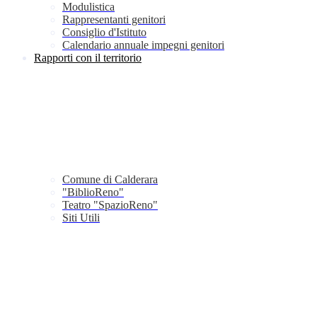
Modulistica
Rappresentanti genitori
Consiglio d'Istituto
Calendario annuale impegni genitori
Rapporti con il territorio
Comune di Calderara
"BiblioReno"
Teatro "SpazioReno"
Siti Utili