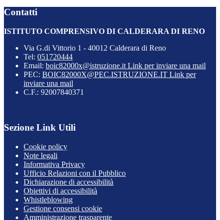
Contatti
ISTITUTO COMPRENSIVO DI CALDERARA DI RENO
Via G.di Vittorio 1 - 40012 Calderara di Reno
Tel:
051720444
Email:
boic82000x@istruzione.it
Link per inviare una mail
PEC:
BOIC82000X@PEC.ISTRUZIONE.IT
Link per
inviare una mail
C.F.: 92007840371
Sezione Link Utili
Cookie policy
Note legali
Informativa Privacy
Ufficio Relazioni con il Pubblico
Dichiarazione di accessibilità
Obiettivi di accessibilità
Whistleblowing
Gestione consensi cookie
Amministrazione trasparente