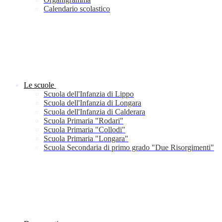
Calendario scolastico
Le scuole
Scuola dell'Infanzia di Lippo
Scuola dell'Infanzia di Longara
Scuola dell'Infanzia di Calderara
Scuola Primaria "Rodari"
Scuola Primaria "Collodi"
Scuola Primaria "Longara"
Scuola Secondaria di primo grado "Due Risorgimenti"