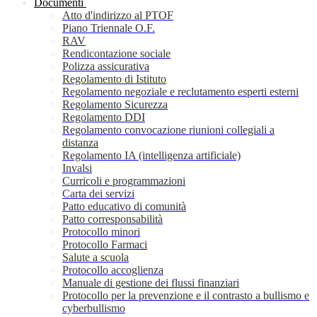
Documenti
Atto d'indirizzo al PTOF
Piano Triennale O.F.
RAV
Rendicontazione sociale
Polizza assicurativa
Regolamento di Istituto
Regolamento negoziale e reclutamento esperti esterni
Regolamento Sicurezza
Regolamento DDI
Regolamento convocazione riunioni collegiali a
distanza
Regolamento IA (intelligenza artificiale)
Invalsi
Curricoli e programmazioni
Carta dei servizi
Patto educativo di comunità
Patto corresponsabilità
Protocollo minori
Protocollo Farmaci
Salute a scuola
Protocollo accoglienza
Manuale di gestione dei flussi finanziari
Protocollo per la prevenzione e il contrasto a bullismo e
cyberbullismo