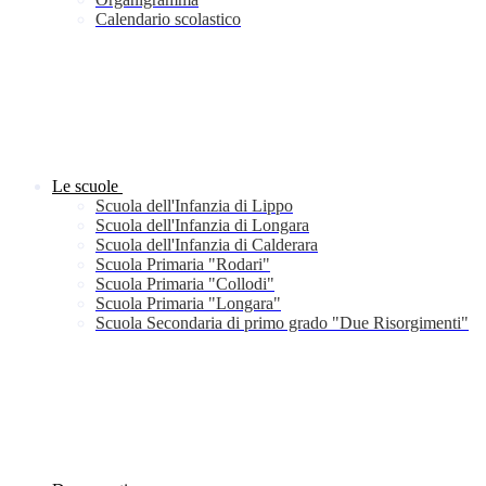
Calendario scolastico
Le scuole
Scuola dell'Infanzia di Lippo
Scuola dell'Infanzia di Longara
Scuola dell'Infanzia di Calderara
Scuola Primaria "Rodari"
Scuola Primaria "Collodi"
Scuola Primaria "Longara"
Scuola Secondaria di primo grado "Due Risorgimenti"