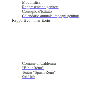
Modulistica
Rappresentanti genitori
Consiglio d'Istituto
Calendario annuale impegni genitori
Rapporti con il territorio
Comune di Calderara
"BiblioReno"
Teatro "SpazioReno"
Siti Utili