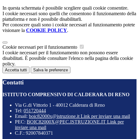
In questa schermata è possibile scegliere quali cookie consentire.
I cookie necessari sono quelli che consentono il funzionamento della
piattaforma e non è possibile disabilitarli.
Per conoscere quali sono i cookie necessari al funzionamento potete
visionare la
COOKIE POLICY
.
Cookie necessari per il funzionamento
I cookie necessari per il funzionamento non possono essere
disabilitati. È possibile consultare l'elenco nella pagina della cookie
policy.
Accetta tutti
Salva le preferenze
Contatti
ISTITUTO COMPRENSIVO DI CALDERARA DI RENO
Via G.di Vittorio 1 - 40012 Calderara di Reno
Tel:
051720444
Email:
boic82000x@istruzione.it
Link per inviare una mail
PEC:
BOIC82000X@PEC.ISTRUZIONE.IT
Link per
inviare una mail
C.F.: 92007840371