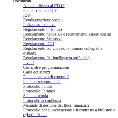
Documenti
Atto d'indirizzo al PTOF
Piano Triennale O.F.
RAV
Rendicontazione sociale
Polizza assicurativa
Regolamento di Istituto
Regolamento negoziale e reclutamento esperti esterni
Regolamento Sicurezza
Regolamento DDI
Regolamento convocazione riunioni collegiali a
distanza
Regolamento IA (intelligenza artificiale)
Invalsi
Curricoli e programmazioni
Carta dei servizi
Patto educativo di comunità
Patto corresponsabilità
Protocollo minori
Protocollo Farmaci
Salute a scuola
Protocollo accoglienza
Manuale di gestione dei flussi finanziari
Protocollo per la prevenzione e il contrasto a bullismo e
cyberbullismo