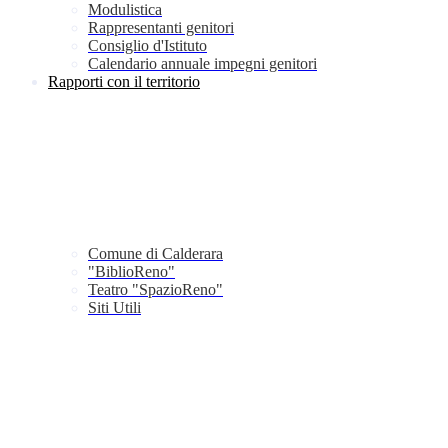
Modulistica
Rappresentanti genitori
Consiglio d'Istituto
Calendario annuale impegni genitori
Rapporti con il territorio
Comune di Calderara
"BiblioReno"
Teatro "SpazioReno"
Siti Utili