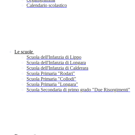
Calendario scolastico
Le scuole
Scuola dell'Infanzia di Lippo
Scuola dell'Infanzia di Longara
Scuola dell'Infanzia di Calderara
Scuola Primaria "Rodari"
Scuola Primaria "Collodi"
Scuola Primaria "Longara"
Scuola Secondaria di primo grado "Due Risorgimenti"