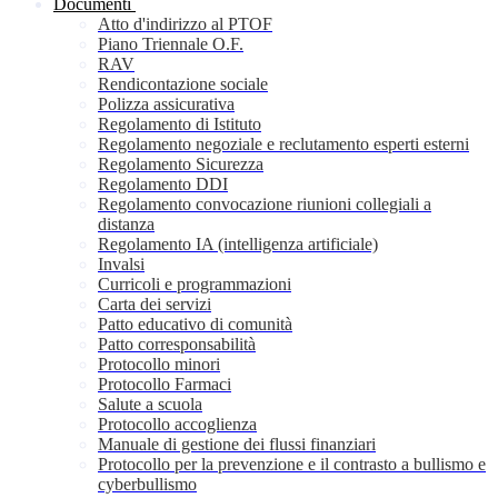
Documenti
Atto d'indirizzo al PTOF
Piano Triennale O.F.
RAV
Rendicontazione sociale
Polizza assicurativa
Regolamento di Istituto
Regolamento negoziale e reclutamento esperti esterni
Regolamento Sicurezza
Regolamento DDI
Regolamento convocazione riunioni collegiali a
distanza
Regolamento IA (intelligenza artificiale)
Invalsi
Curricoli e programmazioni
Carta dei servizi
Patto educativo di comunità
Patto corresponsabilità
Protocollo minori
Protocollo Farmaci
Salute a scuola
Protocollo accoglienza
Manuale di gestione dei flussi finanziari
Protocollo per la prevenzione e il contrasto a bullismo e
cyberbullismo